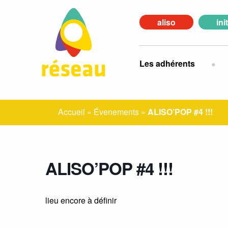
aliso
ini
Les adhérents
Accueil
»
Évenements
»
ALISO’POP #4 !!!
ALISO’POP #4 !!!
lieu encore à définir