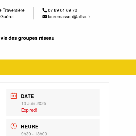
e Traversière
07 89 01 69 72
 Guéret
lauremasson@aliso.fr
 vie des groupes réseau
DATE
13 Juin 2025
Expired!
HEURE
9h30 - 18h00