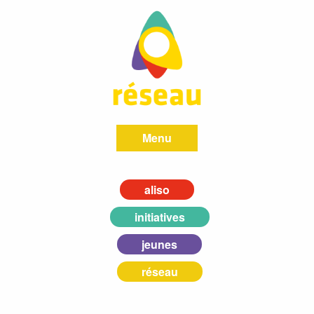
Menu
aliso
initiatives
jeunes
réseau