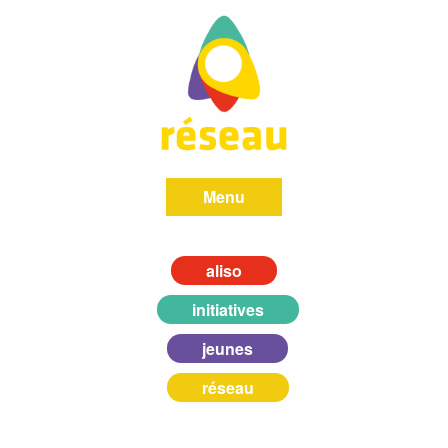
Menu
aliso
initiatives
jeunes
réseau