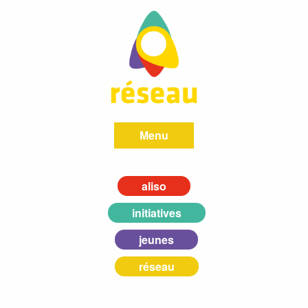
Menu
aliso
initiatives
jeunes
réseau