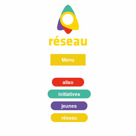
Menu
aliso
initiatives
jeunes
réseau