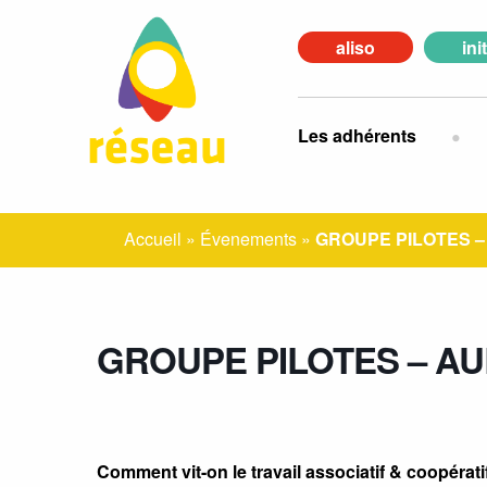
aliso
ini
Les adhérents
Accueil
»
Évenements
»
GROUPE PILOTES 
GROUPE PILOTES – A
Comment vit-on le travail associatif & coopérati