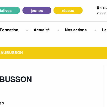
2 ru
tiatives
jeunes
réseau
23000
Formation
Actualité
Nos actions
La
– AUBUSSON
UBUSSON
f ?