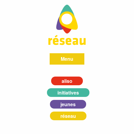
Menu
aliso
initiatives
jeunes
réseau