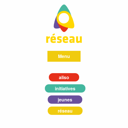
Menu
aliso
initiatives
jeunes
réseau