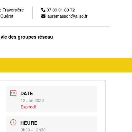
e Traversière
07 89 01 69 72
 Guéret
lauremasson@aliso.fr
 vie des groupes réseau
DATE
12 Jan 2023
Expired!
HEURE
9h30 - 12h30