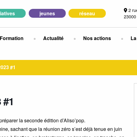
2 ru
tiatives
jeunes
réseau
23000
Formation
Actualité
Nos actions
La
023 #1
 #1
préparer la seconde édition d’Aliso’pop.
hine, sachant que la réunion zéro s’est déjà tenue en juin