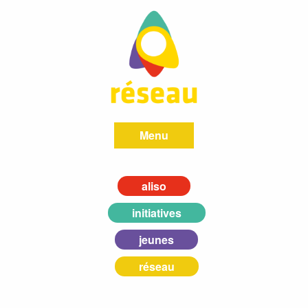
Menu
aliso
initiatives
jeunes
réseau