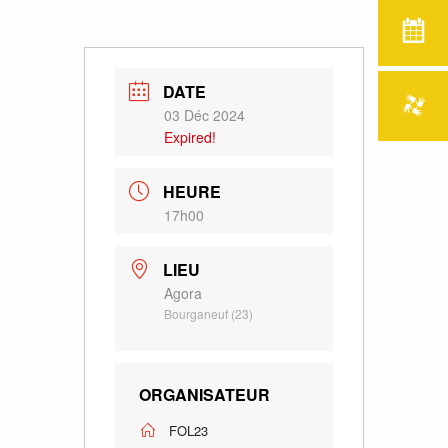
DATE
03 Déc 2024
Expired!
HEURE
17h00
LIEU
Agora
Bourganeuf (23)
ORGANISATEUR
FOL23