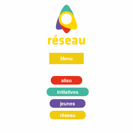
Menu
aliso
initiatives
jeunes
réseau