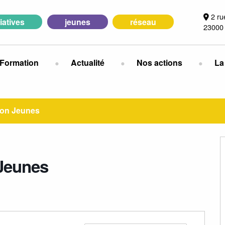
2 ru
tiatives
jeunes
réseau
23000
Formation
Actualité
Nos actions
La
ion Jeunes
 Jeunes