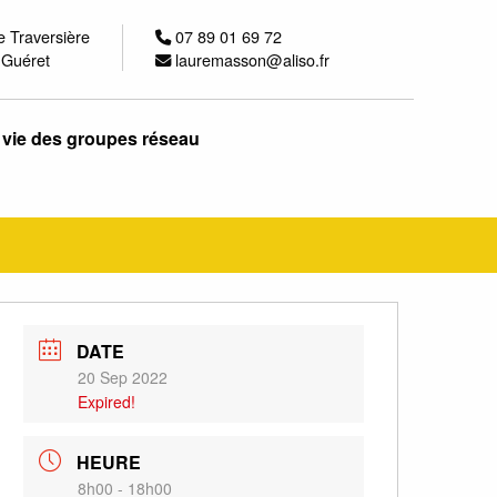
e Traversière
07 89 01 69 72
 Guéret
lauremasson@aliso.fr
 vie des groupes réseau
DATE
20 Sep 2022
Expired!
HEURE
8h00 - 18h00