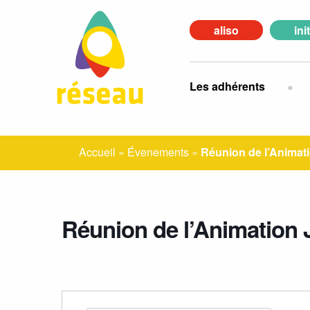
aliso
ini
Les adhérents
Accueil
»
Évenements
»
Réunion de l’Animat
Réunion de l’Animation