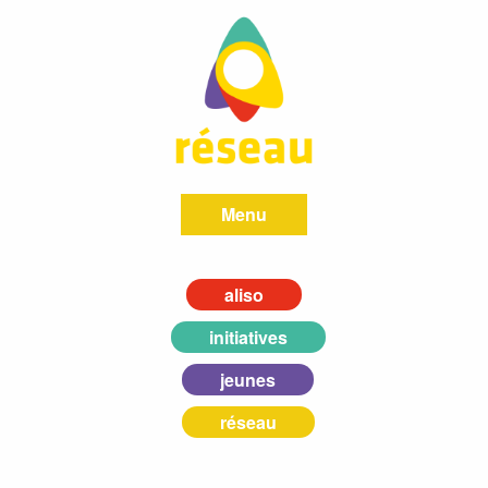
Menu
aliso
initiatives
jeunes
réseau