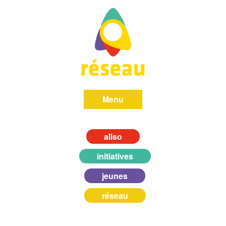
Menu
aliso
initiatives
jeunes
réseau