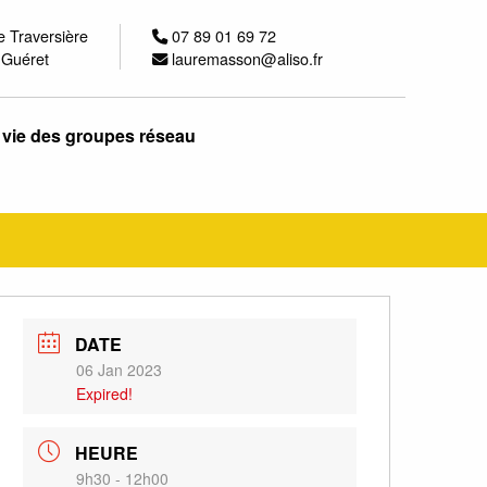
e Traversière
07 89 01 69 72
 Guéret
lauremasson@aliso.fr
 vie des groupes réseau
DATE
06 Jan 2023
Expired!
HEURE
9h30 - 12h00