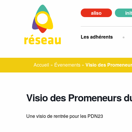
aliso
ini
Les adhérents
Accueil
»
Évenements
»
Visio des Promeneur
Visio des Promeneurs d
Une visio de rentrée pour les PDN23