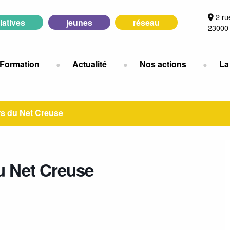
2 ru
tiatives
jeunes
réseau
23000
Formation
Actualité
Nos actions
La
s du Net Creuse
u Net Creuse