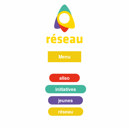
Menu
aliso
initiatives
jeunes
réseau