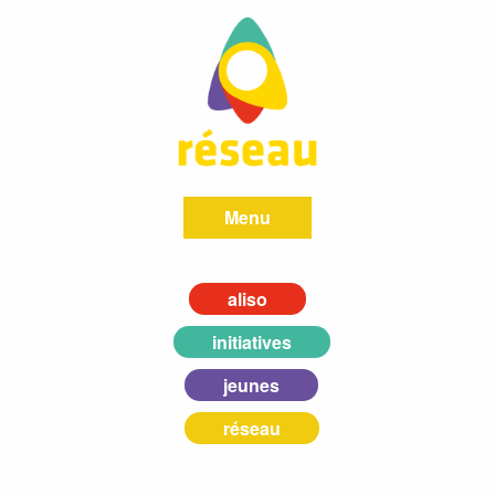
Menu
aliso
initiatives
jeunes
réseau