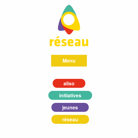
Menu
aliso
initiatives
jeunes
réseau