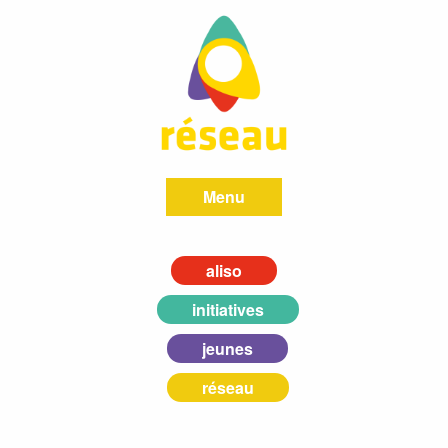
Menu
aliso
initiatives
jeunes
réseau