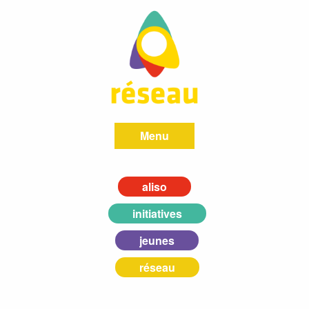
Menu
aliso
initiatives
jeunes
réseau