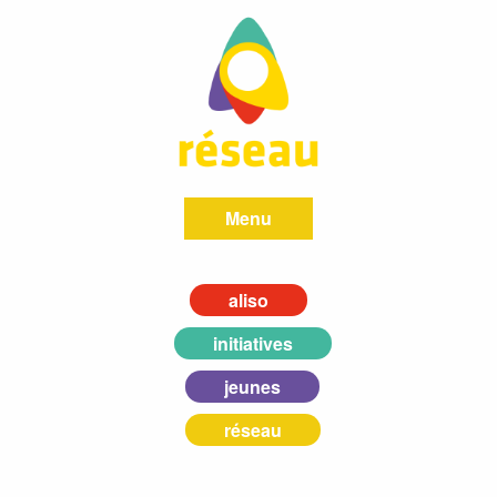
Menu
aliso
initiatives
jeunes
réseau