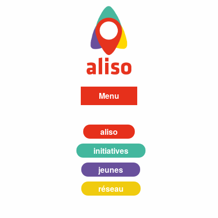
Menu
aliso
initiatives
jeunes
réseau