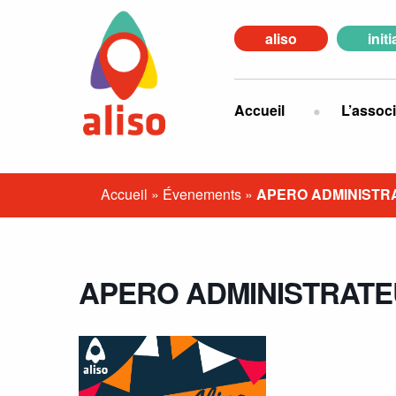
aliso
init
Accueil
L’associ
Accueil
»
Évenements
»
APERO ADMINISTR
APERO ADMINISTRATE