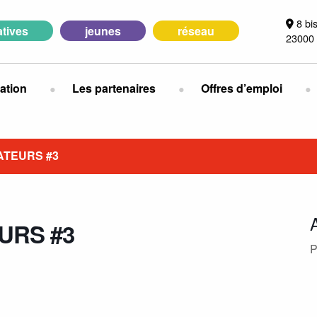
8 bi
iatives
jeunes
réseau
23000 
ation
Les partenaires
Offres d’emploi
ATEURS #3
URS #3
P