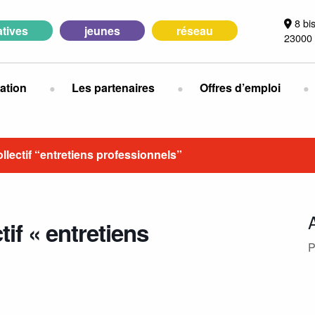
8 bi
iatives
jeunes
réseau
23000 
ation
Les partenaires
Offres d’emploi
ectif “entretiens professionnels”
f « entretiens
P