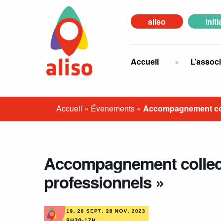
aliso
init
Accueil
L’associ
Accueil
»
Évenements
»
Accompagnement coll
Accompagnement collecti
professionnels »