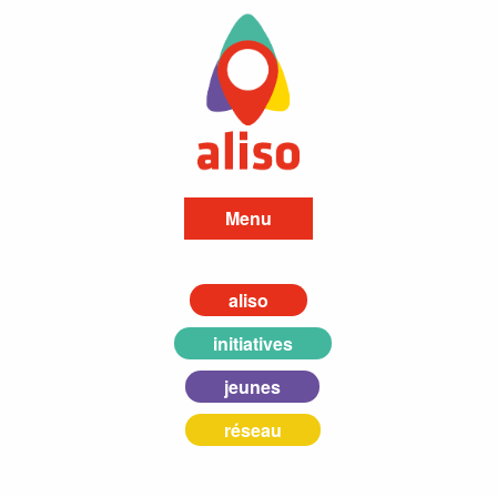
Menu
aliso
initiatives
jeunes
réseau