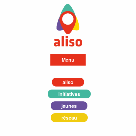
Menu
aliso
initiatives
jeunes
réseau