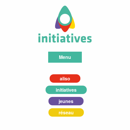
Menu
aliso
initiatives
jeunes
réseau