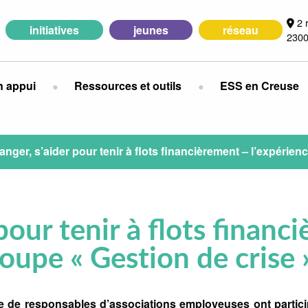
2 
initiatives
jeunes
réseau
2300
n appui
Ressources et outils
ESS en Creuse
nger, s’aider pour tenir à flots financièrement – l’expérien
pour tenir à flots financ
oupe « Gestion de crise 
ne de responsables d’associations employeuses ont partic