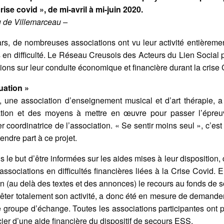
ise covid », de mi-avril à mi-juin 2020.
 de Villemarceau –
rs, de nombreuses associations ont vu leur activité entièremen
 en difficulté. Le Réseau Creusois des Acteurs du Lien Social
ions sur leur conduite économique et financière durant la crise
uation »
a, une association d’enseignement musical et d’art thérapie, 
ation et des moyens à mettre en œuvre pour passer l’épreu
r coordinatrice de l’association. « Se sentir moins seul », c’est
endre part à ce projet.
s le but d’être informées sur les aides mises à leur disposition
associations en difficultés financières liées à la Crise Covid. 
au delà des textes et des annonces) le recours au fonds de so
’arrêter totalement son activité, a donc été en mesure de demande
 ce groupe d’échange. Toutes les associations participantes ont
icier d’une aide financière du dispositif de secours ESS.