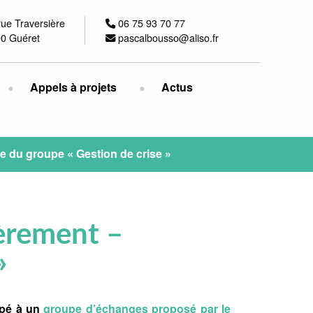
rue Traversière
06 75 93 70 77
0 Guéret
pascalbousso@aliso.fr
Appels à projets
Actus
ce du groupe « Gestion de crise »
ièrement –
»
ipé à un
groupe d’échanges proposé par le