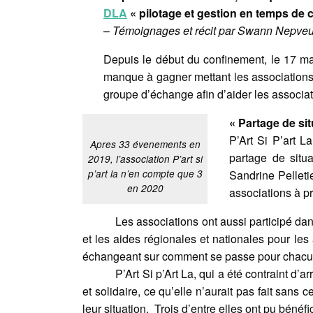
DLA
« pilotage et gestion en temps de cr
–
Témoignages et récit par Swann Nepveu
Depuis le début du confinement, le 17 ma
manque à gagner mettant les associations
groupe d’échange afin d’aider les associat
« Partage de sit
P’Art Si P’art L
Apres 33 évenements en
partage de situ
2019, l’association P’art si
p’art la n’en compte que 3
Sandrine Pelletie
en 2020
associations à pr
Les associations ont aussi participé dan
et les aides régionales et nationales pour les 
échangeant sur comment se passe pour chacun (
P’Art Si p’Art La, qui a été contraint d
et solidaire, ce qu’elle n’aurait pas fait sans
leur situation. Trois d’entre elles ont pu bénéf