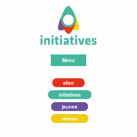
Menu
aliso
initiatives
jeunes
réseau