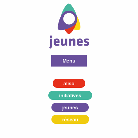
Menu
aliso
initiatives
jeunes
réseau