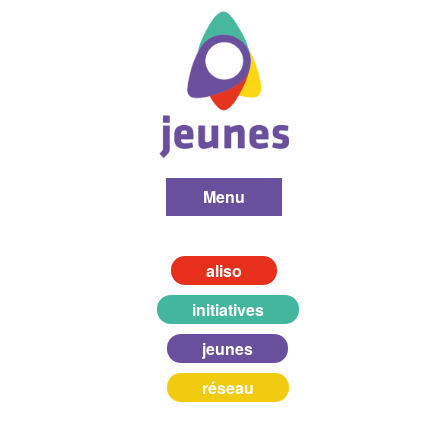
Menu
aliso
initiatives
jeunes
réseau