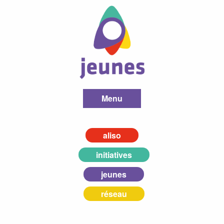
Menu
aliso
initiatives
jeunes
réseau