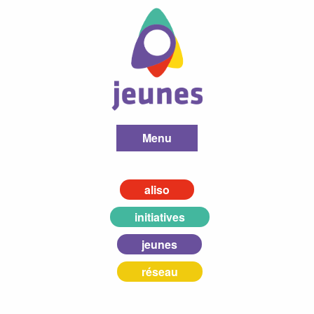
Menu
aliso
initiatives
jeunes
réseau