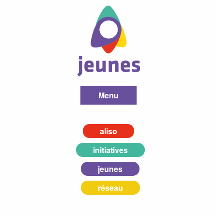
Menu
aliso
initiatives
jeunes
réseau