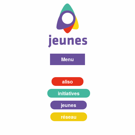
Menu
aliso
initiatives
jeunes
réseau