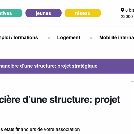
8 bi
iatives
jeunes
réseau
23000 
ploi / formations
Logement
Mobilité intern
nancière d’une structure: projet stratégique
ière d’une structure: projet
s états financiers de votre association