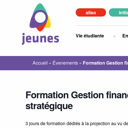
aliso
init
Vie étudiante
Em
Accueil
»
Évenements
»
Formation Gestion fi
Formation Gestion financ
stratégique
3 jours de formation dédiés à la projection au vu de