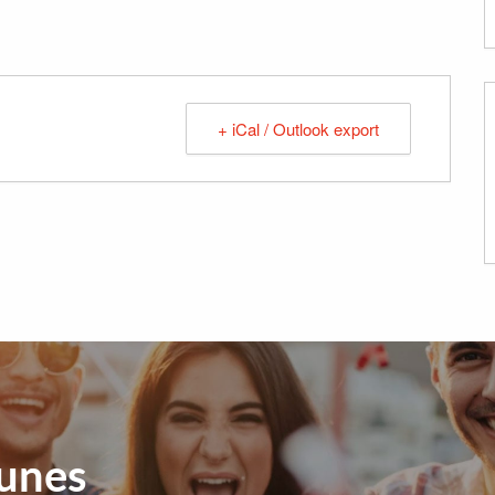
+ iCal / Outlook export
eunes