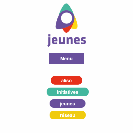
Menu
aliso
initiatives
jeunes
réseau