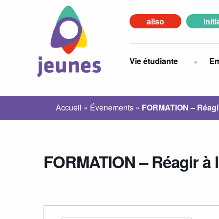
aliso
init
Vie étudiante
Em
Accueil
»
Évenements
»
FORMATION – Réagir à
FORMATION – Réagir à l’