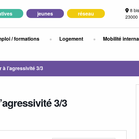
8 bi
iatives
jeunes
réseau
23000 
ploi / formations
Logement
Mobilité intern
 l’agressivité 3/3
agressivité 3/3