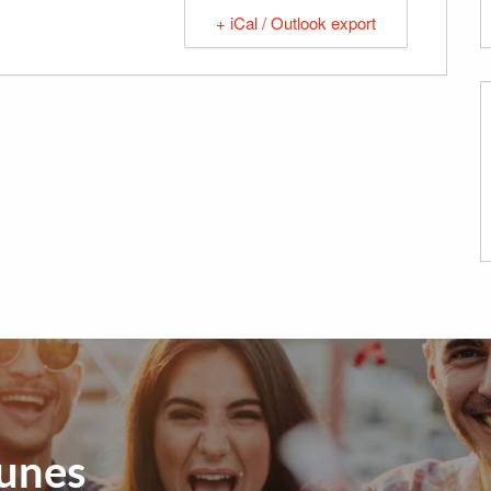
+ iCal / Outlook export
eunes