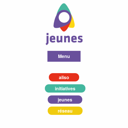
Menu
aliso
initiatives
jeunes
réseau