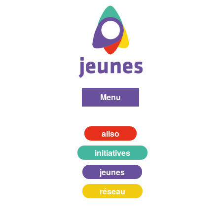
Menu
aliso
initiatives
jeunes
réseau