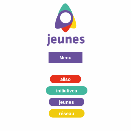
Menu
aliso
initiatives
jeunes
réseau