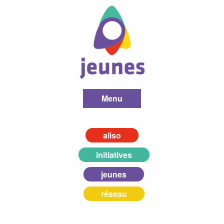
Menu
aliso
initiatives
jeunes
réseau