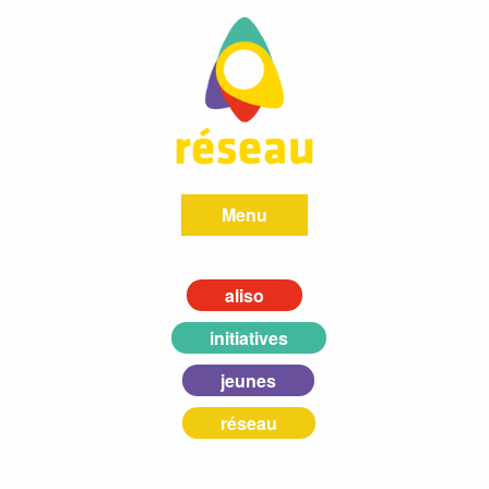
Menu
aliso
initiatives
jeunes
réseau