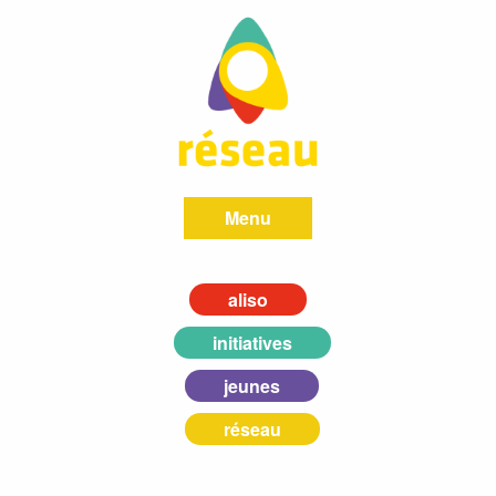
Menu
aliso
initiatives
jeunes
réseau