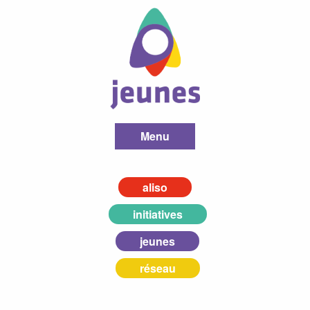
Menu
aliso
initiatives
jeunes
réseau