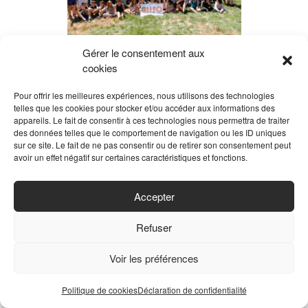
Gérer le consentement aux
JOURNEE ADOS – C’était le 26
cookies
octobre 2023
Pour offrir les meilleures expériences, nous utilisons des technologies
La Montagne en parle. Cette année les structures
telles que les cookies pour stocker et/ou accéder aux informations des
jeunesse du réseau ALISO proposaient une journée
appareils. Le fait de consentir à ces technologies nous permettra de traiter
des données telles que le comportement de navigation ou les ID uniques
sportive et culturelle aux adolescents de Creuse. Au
sur ce site. Le fait de ne pas consentir ou de retirer son consentement peut
programme : découverte de La Souterraine le…
avoir un effet négatif sur certaines caractéristiques et fonctions.
En savoir plus »
Accepter
Refuser
Voir les préférences
Politique de cookies
Déclaration de confidentialité