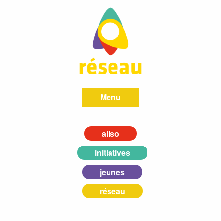
Menu
aliso
initiatives
jeunes
réseau